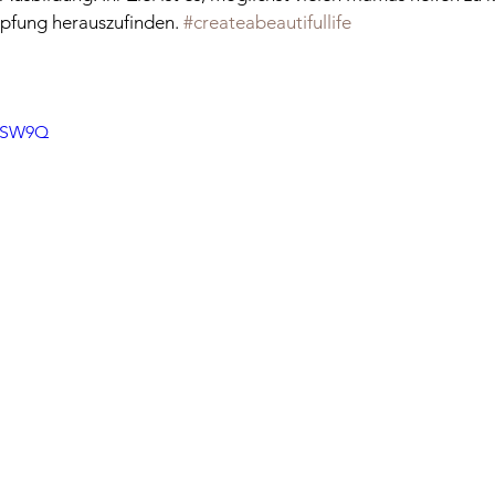
öpfung herauszufinden. 
#createabeautifullife
fBSW9Q