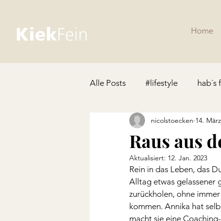
Home
Alle Posts
#lifestyle
hab´s 
nicolstoecken
14. März
Raus aus 
Aktualisiert:
12. Jan. 2023
Rein in das Leben, das D
Alltag etwas gelassener 
zurückholen, ohne immer i
kommen. Annika hat selbe
macht sie eine Coaching-A