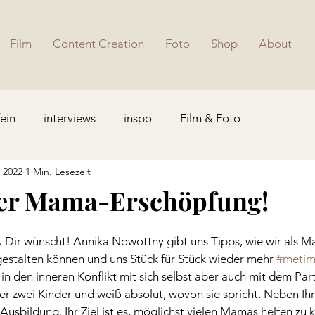
Film
Content Creation
Foto
Shop
About
fein
interviews
inspo
Film & Foto
 2022
1 Min. Lesezeit
der Mama-Erschöpfung!
u Dir wünscht! Annika Nowottny gibt uns Tipps, wie wir als 
gestalten können und uns Stück für Stück wieder mehr 
#meti
n den inneren Konflikt mit sich selbst aber auch mit dem Part
r zwei Kinder und weiß absolut, wovon sie spricht. Neben Ih
usbildung. Ihr Ziel ist es, möglichst vielen Mamas helfen zu 