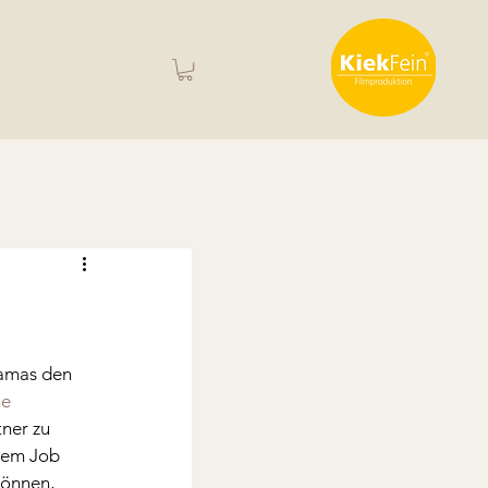
Mamas den 
me
ner zu 
rem Job 
können, 