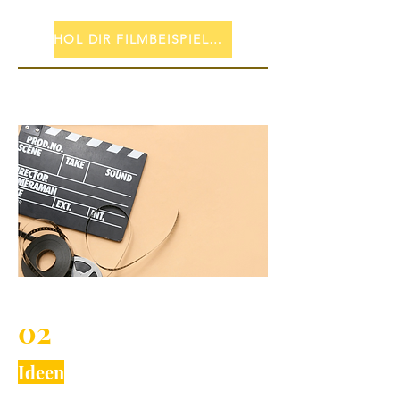
HOL DIR FILMBEISPIELE, JETZT MEDIAKIT ANFORDERN!
02
Ideen