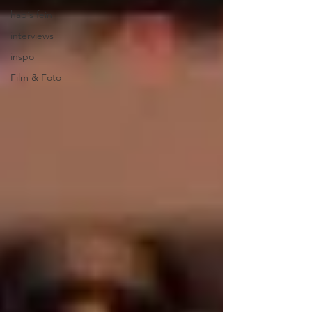
hab´s fein
interviews
inspo
Film & Foto