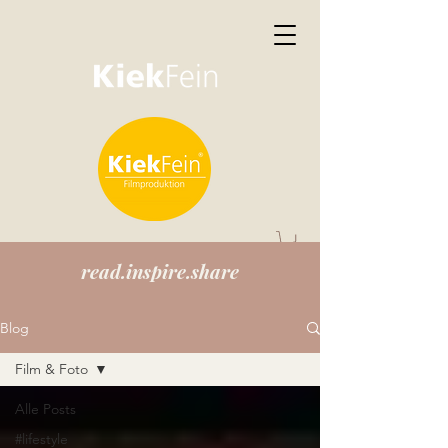
read.inspire.share
Blog
Film & Foto
Alle Posts
#lifestyle