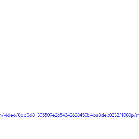
.com/video/8dd0d8_305509e2654342628450b4ba8dec0232/1080p/m