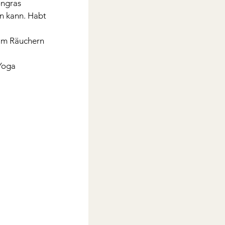
ongras 
n kann. Habt 
eim Räuchern 
Yoga 