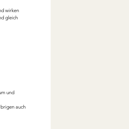
nd wirken 
d gleich 
um und 
Übrigen auch 