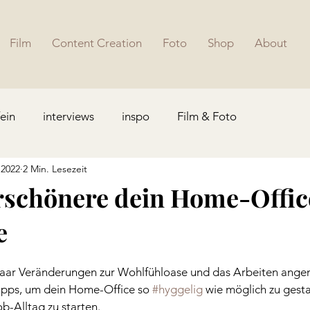
Film
Content Creation
Foto
Shop
About
fein
interviews
inspo
Film & Foto
 2022
2 Min. Lesezeit
erschönere dein Home-Offic
e
paar Veränderungen zur Wohlfühloase und das Arbeiten angen
Tipps, um dein Home-Office so 
#hyggelig
 wie möglich zu gesta
b-Alltag zu starten.  