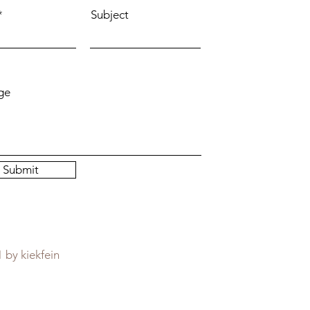
Subject
ge
Submit
 by kiekfein