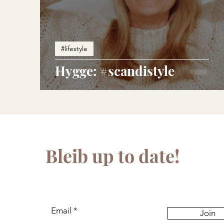
#lifestyle
Hygge: #scandistyle
Bleib up to date!
Email
Join