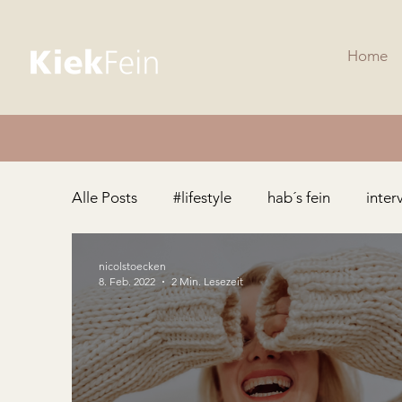
Home
Alle Posts
#lifestyle
hab´s fein
inter
nicolstoecken
8. Feb. 2022
2 Min. Lesezeit